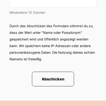
die Reise angetreten haben – die meisten sind
Schweden wie er.
Mindestens 10 Zeichen
00:01:38: viele stammen aus Finnland.
Durch das Abschicken des Formulars stimmst du zu,
00:01:40: Er ist einer der wenigen aus Hiesingen
dass der Wert unter "Name oder Pseudonym"
in der Nähe der vor wenigen Jahren
gespeichert wird und öffentlich angezeigt werden
gegründeten Stadt Göteborg.
kann. Wir speichern keine IP-Adressen oder andere
00:01:47: Wenn er den Geschichten der anderen
personenbezogene Daten. Die Nutzung deines echten
glauben mag dann befindet er sich in nicht allzu
Namens ist freiwillig.
guter Gesellschaft.
00:01:53: Viele haben ordentlich was auf dem
Kerbholz also will das ich lieber nicht mit ihnen
Abschicken
anlegen!
00:01:59: Ja, da ist er also.
00:02:01: Der neue Kontinent der vor