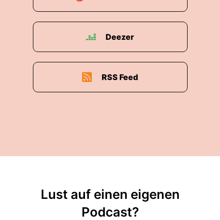
wenig den Delaware Fluss hinauf segeln je sie
anlanden und dann zu Fuß oder mit kleinen
Ruderboten weiterziehen, bis sie nach Kristina
Deezer
kommen.
00:02:35: Der Hauptstadt der neu gegründeten
schwedischen Kolonie in den heutigen USA.
RSS Feed
00:02:42: So?
00:02:43: Oder so ähnlich könnte die Ankunft
von Peter Gunnar Schon-Rambo und anderer
Schweden im Jahr sixteenundvierzig
ausgesehen haben.
00:02:50: Genau wissen wir es nicht denn die
Quellenlage ist extrem dürftig!
Lust auf einen eigenen
00:02:54: Der Name Peter Gunna Schon Rambo
Podcast?
ist aber belegt.