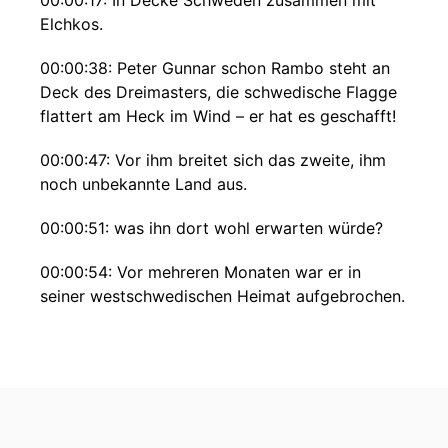
00:00:17: In Decke Schweden zusammen mit
Elchkos.
00:00:38: Peter Gunnar schon Rambo steht an
Deck des Dreimasters, die schwedische Flagge
flattert am Heck im Wind – er hat es geschafft!
00:00:47: Vor ihm breitet sich das zweite, ihm
noch unbekannte Land aus.
00:00:51: was ihn dort wohl erwarten würde?
00:00:54: Vor mehreren Monaten war er in
seiner westschwedischen Heimat aufgebrochen.
00:00:58: Er war nicht sicher ob er diese Reise
überhaupt überleben.
00:01:02: Mehrere Wochen auf diesem gar nicht
so großen Schiff auf dem Meer unterwegs, nicht